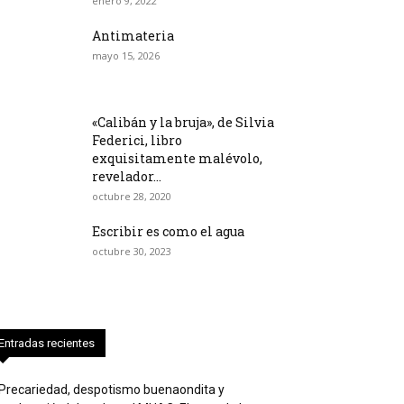
enero 9, 2022
Antimateria
mayo 15, 2026
«Calibán y la bruja», de Silvia
Federici, libro
exquisitamente malévolo,
revelador...
octubre 28, 2020
Escribir es como el agua
octubre 30, 2023
Entradas recientes
Precariedad, despotismo buenaondita y