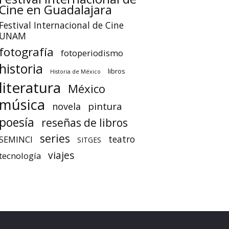
Cine en Guadalajara
Festival Internacional de Cine
UNAM
fotografía
fotoperiodismo
historia
libros
Historia de México
literatura
México
música
pintura
novela
poesía
reseñas de libros
series
teatro
SEMINCI
SITGES
viajes
tecnología