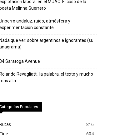
explotación laboral en el MUAC: El caso de la
poeta Melinna Guerrero
Unperro andaluz: ruido, atmósfera y
experimentación constante
Nada que ver: sobre argentinos e ignorantes (su
anagrama)
34 Saratoga Avenue
Rolando Revagliatti, la palabra, el texto y mucho
más allá…
Categorias Populares
Rutas
816
Cine
604