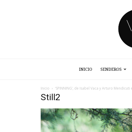
INICIO
SENDEROS
Inicio
‘SPINNING’, de Isabel Vaca y Arturo Mendicuti 
Still2