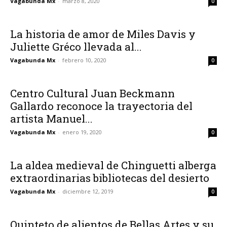
Vagabunda Mx
-
marzo 8, 2020
0
La historia de amor de Miles Davis y
Juliette Gréco llevada al...
Vagabunda Mx
-
febrero 10, 2020
0
Centro Cultural Juan Beckmann
Gallardo reconoce la trayectoria del
artista Manuel...
Vagabunda Mx
-
enero 19, 2020
0
La aldea medieval de Chinguetti alberga
extraordinarias bibliotecas del desierto
Vagabunda Mx
-
diciembre 12, 2019
0
Quinteto de alientos de Bellas Artes y su