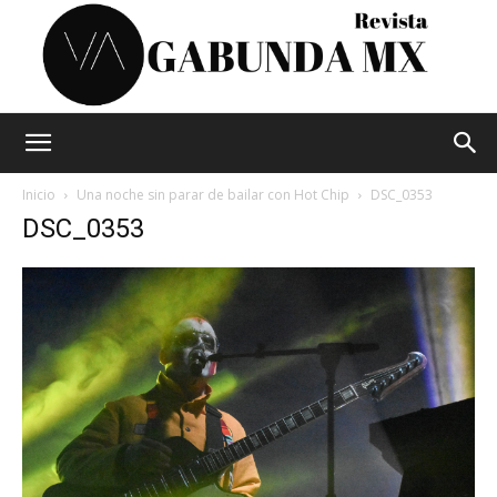
Vagabunda
Inicio
Una noche sin parar de bailar con Hot Chip
DSC_0353
DSC_0353
Mx