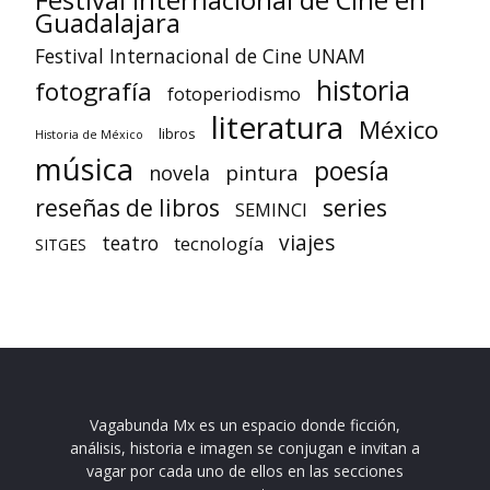
Guadalajara
Festival Internacional de Cine UNAM
historia
fotografía
fotoperiodismo
literatura
México
libros
Historia de México
música
poesía
pintura
novela
reseñas de libros
series
SEMINCI
viajes
teatro
tecnología
SITGES
Vagabunda Mx es un espacio donde ficción,
análisis, historia e imagen se conjugan e invitan a
vagar por cada uno de ellos en las secciones