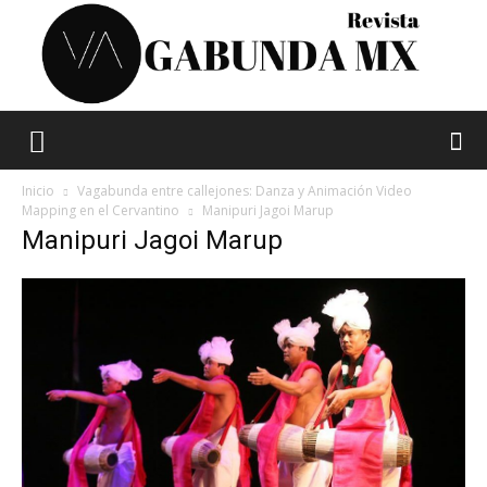
Vagabunda
Inicio
Vagabunda entre callejones: Danza y Animación Video
Mapping en el Cervantino
Manipuri Jagoi Marup
Manipuri Jagoi Marup
Mx