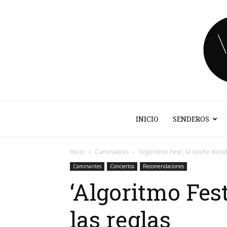
INICIO
SENDEROS
Inicio
Caminantes
‘Algoritmo Fest’, la noche dond
Caminantes
Conciertos
Recomendaciones
‘Algoritmo Fest
las reglas