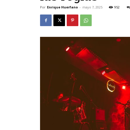
Por
Enrique Huerfano
-
mayo 7, 2025
952