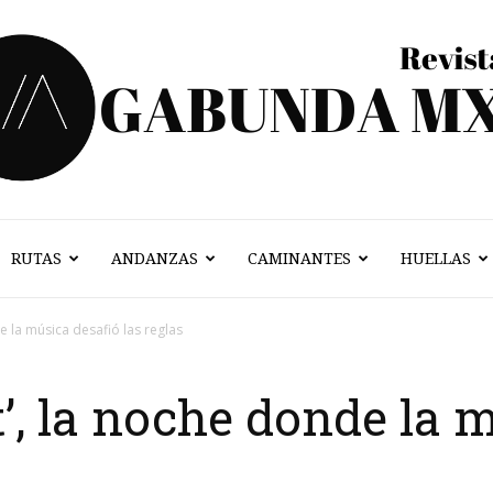
RUTAS
ANDANZAS
CAMINANTES
HUELLAS
Vagabunda
e la música desafió las reglas
’, la noche donde la 
Mx