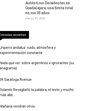
Auténticos Decadentes en
Guadalajara: una fiesta total
en sus 35 años
marzo 31, 2022
Entradas recientes
Unperro andaluz: ruido, atmósfera y
experimentación constante
Nada que ver: sobre argentinos e ignorantes (su
anagrama)
34 Saratoga Avenue
Rolando Revagliatti, la palabra, el texto y mucho
más allá…
Mañana vendrán otros