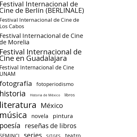
Festival Internacional de
Cine de Berlín (BERLINALE)
Festival Internacional de Cine de
Los Cabos
Festival Internacional de Cine
de Morelia
Festival Internacional de
Cine en Guadalajara
Festival Internacional de Cine
UNAM
fotografía
fotoperiodismo
historia
libros
Historia de México
literatura
México
música
pintura
novela
poesía
reseñas de libros
series
teatro
SEMINCI
SITGES