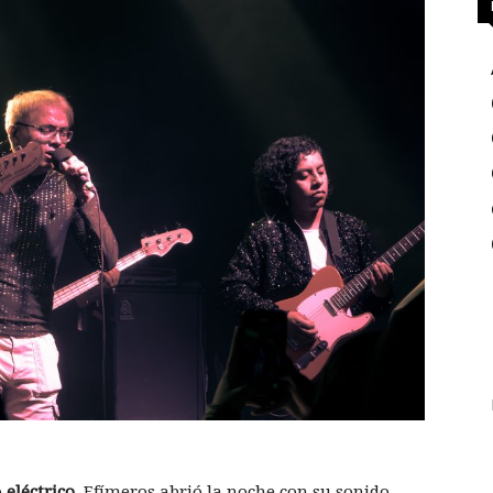
ó
eléctrico
. Efímeros abrió la noche con su sonido