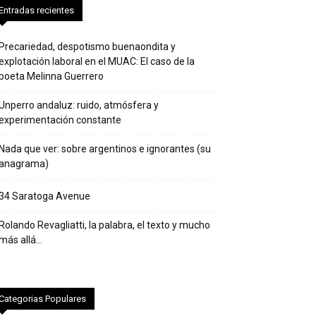
Entradas recientes
Precariedad, despotismo buenaondita y
explotación laboral en el MUAC: El caso de la
poeta Melinna Guerrero
Unperro andaluz: ruido, atmósfera y
experimentación constante
Nada que ver: sobre argentinos e ignorantes (su
anagrama)
34 Saratoga Avenue
Rolando Revagliatti, la palabra, el texto y mucho
más allá…
Categorias Populares