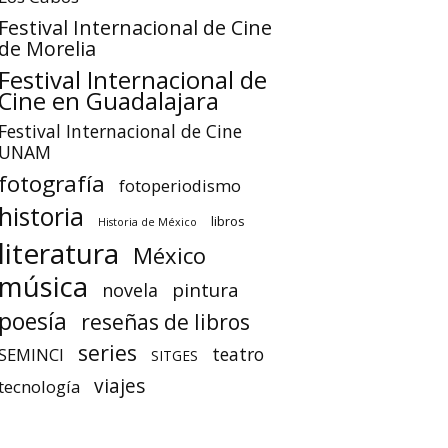
Festival Internacional de Cine
de Morelia
Festival Internacional de
Cine en Guadalajara
Festival Internacional de Cine
UNAM
fotografía
fotoperiodismo
historia
libros
Historia de México
literatura
México
música
pintura
novela
poesía
reseñas de libros
series
teatro
SEMINCI
SITGES
viajes
tecnología