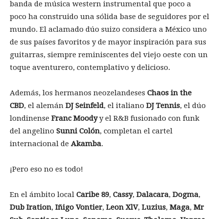
banda de música western instrumental que poco a
poco ha construido una sólida base de seguidores por el
mundo. El aclamado dúo suizo considera a México uno
de sus países favoritos y de mayor inspiración para sus
guitarras, siempre reminiscentes del viejo oeste con un
toque aventurero, contemplativo y delicioso.
Además, los hermanos neozelandeses
Chaos in the
CBD
, el alemán
DJ Seinfeld
, el italiano
DJ Tennis
, el dúo
londinense
Franc Moody
y el R&B fusionado con funk
del angelino
Sunni Colón
, completan el cartel
internacional de
Akamba
.
¡Pero eso no es todo!
En el ámbito local
Caribe 89
,
Cassy
,
Dalacara
,
Dogma
,
Dub Iration
,
Iñigo Vontier
,
Leon XlV
,
Luzius
,
Maga
,
Mr