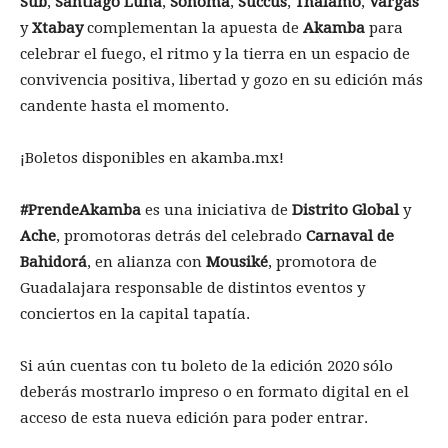
Sub
,
Santiago Luna
,
Sonoma
,
Succus
,
Thalamo
,
Vargas
y
Xtabay
complementan la apuesta de
Akamba
para
celebrar el fuego, el ritmo y la tierra en un espacio de
convivencia positiva, libertad y gozo en su edición más
candente hasta el momento.
¡Boletos disponibles en akamba.mx!
#PrendeAkamba
es una iniciativa de
Distrito Global
y
Ache
, promotoras detrás del celebrado
Carnaval de
Bahidorá
, en alianza con
Mousiké
, promotora de
Guadalajara responsable de distintos eventos y
conciertos en la capital tapatía.
Si aún cuentas con tu boleto de la edición 2020 sólo
deberás mostrarlo impreso o en formato digital en el
acceso de esta nueva edición para poder entrar.