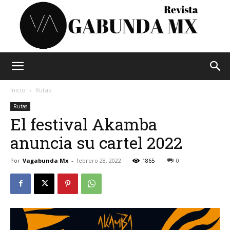
Vagabunda
Inicio
Rutas
Rutas
El festival Akamba
Mx
anuncia su cartel 2022
Por
Vagabunda Mx
-
febrero 28, 2022
1865
0