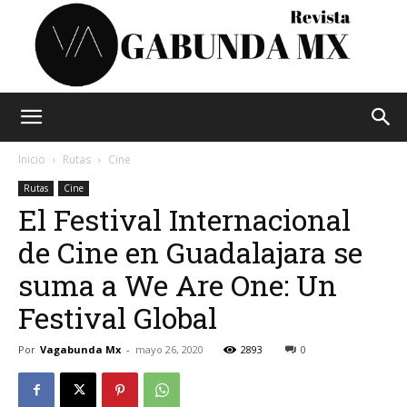
Vagabunda
Inicio
Rutas
Cine
Rutas
Cine
El Festival Internacional
Mx
de Cine en Guadalajara se
suma a We Are One: Un
Festival Global
Por
Vagabunda Mx
-
mayo 26, 2020
2893
0