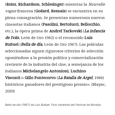
(
Reisz
,
Richardson
,
Schlesinger
) mientras la
Nouvelle
vague
francesa (
Godard
,
Resnais
) se encuentra en su
plena consagración. Se presentan numerosos nuevos
cineastas italianos (
Pasolini
,
Bertolucci
,
Bellocchio
,
etc.), la ópera prima de
Andreï Tarkovski
(
La infancia
de Iván
, León de Oro 1962) o el reconocido
Luis
Buñuel
(
Bella de día
, León de Oro 1967). Las películas
seleccionadas siguen rigurosos criterios de selección
oponiéndose a la presión política y comercialización
creciente de la industria del cine, a semejanza de los
italianos
Michelangelo Antonioni
,
Luchino
Visconti
o
Gillo Pontecorvo
(
La Batalla de Argel
, 1966)
históricos ganadores del prestigioso premio». (Blayac,
2020)
Bella de día (1967) de Luis Buñuel. Foto obtenida del Festival de Morelia.