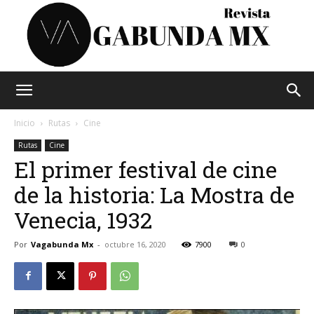
Vagabunda
Inicio
Rutas
Cine
Rutas
Cine
El primer festival de cine
Mx
de la historia: La Mostra de
Venecia, 1932
Por
Vagabunda Mx
-
octubre 16, 2020
7900
0