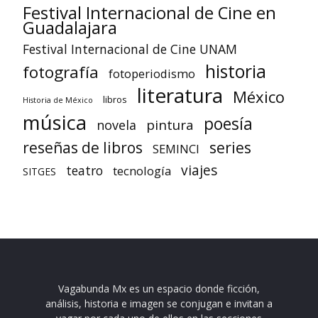
Festival Internacional de Cine en
Guadalajara
Festival Internacional de Cine UNAM
historia
fotografía
fotoperiodismo
literatura
México
libros
Historia de México
música
poesía
pintura
novela
reseñas de libros
series
SEMINCI
viajes
teatro
tecnología
SITGES
Vagabunda Mx es un espacio donde ficción,
análisis, historia e imagen se conjugan e invitan a