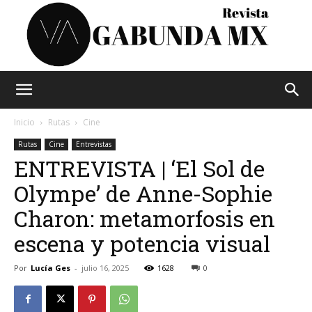
Vagabunda
Inicio
Rutas
Cine
Rutas
Cine
Entrevistas
ENTREVISTA | ‘El Sol de
Mx
Olympe’ de Anne-Sophie
Charon: metamorfosis en
escena y potencia visual
Por
Lucía Ges
-
julio 16, 2025
1628
0