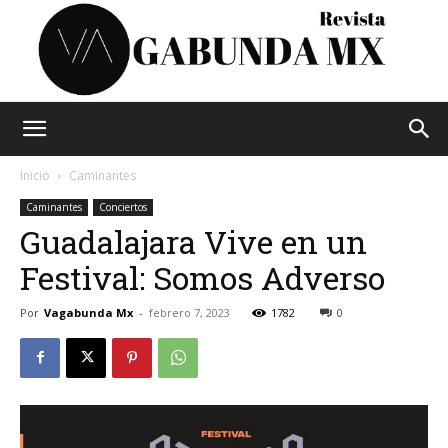
Vagabunda
Inicio
Caminantes
Caminantes
Conciertos
Guadalajara Vive en un
Mx
Festival: Somos Adverso
Por
Vagabunda Mx
-
febrero 7, 2023
1782
0