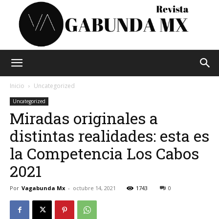
Vagabunda
Inicio
Uncategorized
Uncategorized
Miradas originales a
Mx
distintas realidades: esta es
la Competencia Los Cabos
2021
Por
Vagabunda Mx
-
octubre 14, 2021
1743
0