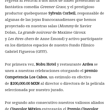
regresa al Festival a dos años de haber presentado la
fantástica comedia
Greener Grass
; y el prestigioso
productor quebequense
Sylvain Corbeil
, responsable de
algunas de las joyas francocanadienses que hemos
proyectado en nuestras salas (
Mommy
de Xavier
Dolan,
La grande noirceur
de Maxime Giroux
y
Les
êtres
chers
de Anne Émond) y activo participante
en los distintos espacios de nuestro Fondo Fílmico
Gabriel Figueroa (GFFF).
Por primera vez,
Nobu Hotel
y restaurante
Ardea
se
unen a nuestras celebraciones otorgando el
premio
Competencia Los Cabos
, un estímulo en efectivo
de
$200,000.00 MXN
al director o directora de la película
seleccionada por nuestro jurado.
Por segundo año consecutivo nuestros valiosos aliados
de
Cinecolor México
entregarán el
Premio Cinecolor