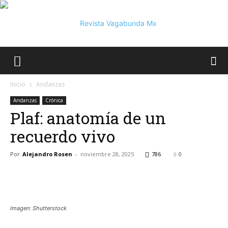
Vagabunda
Inicio
Andanzas
Andanzas
Crónica
Plaf: anatomía de un
Mx
recuerdo vivo
Por
Alejandro Rosen
-
noviembre 28, 2025
786
0
Imagen: Shutterstock