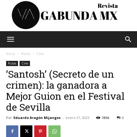
Vagabunda
Inicio
Rutas
Cine
Rutas
Cine
‘Santosh’ (Secreto de un
Mx
crimen): la ganadora a
Mejor Guion en el Festival
de Sevilla
Por
Eduardo Aragón Mijangos
-
enero 21, 2025
1866
0