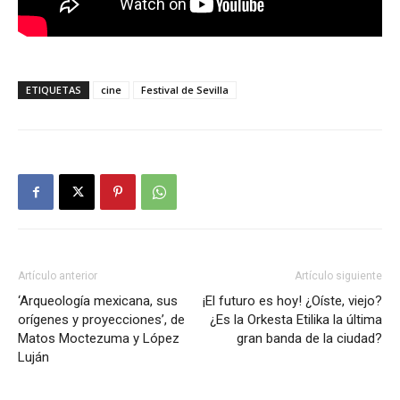
ETIQUETAS
cine
Festival de Sevilla
Artículo anterior
Artículo siguiente
‘Arqueología mexicana, sus
¡El futuro es hoy! ¿Oíste, viejo?
orígenes y proyecciones’, de
¿Es la Orkesta Etilika la última
Matos Moctezuma y López
gran banda de la ciudad?
Luján