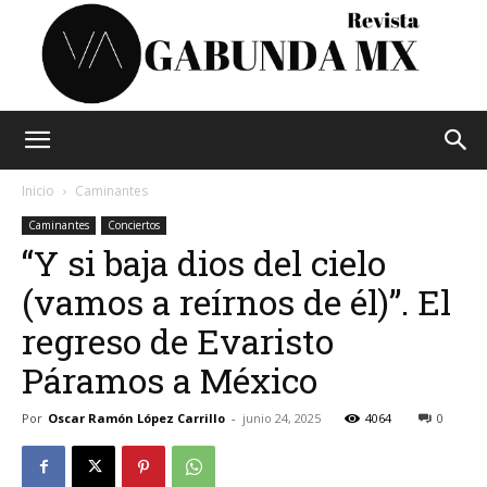
Vagabunda
Inicio
Caminantes
Caminantes
Conciertos
“Y si baja dios del cielo
Mx
(vamos a reírnos de él)”. El
regreso de Evaristo
Páramos a México
Por
Oscar Ramón López Carrillo
-
junio 24, 2025
4064
0