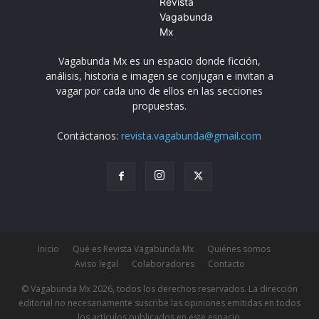
Vagabunda Mx es un espacio donde ficción,
análisis, historia e imagen se conjugan e invitan a
vagar por cada uno de ellos en las secciones
propuestas.
Contáctanos:
revista.vagabunda@gmail.com
Inicio
Qué es Revista Vagabunda Mx
Quiénes somos
Aviso legal
Colaboradores
Contacto
© Vagabunda Mx 2026, todos los derechos reservados. La dirección
editorial no necesariamente suscribe las opiniones emitidas en todos
los artículos publicados en este espacio.