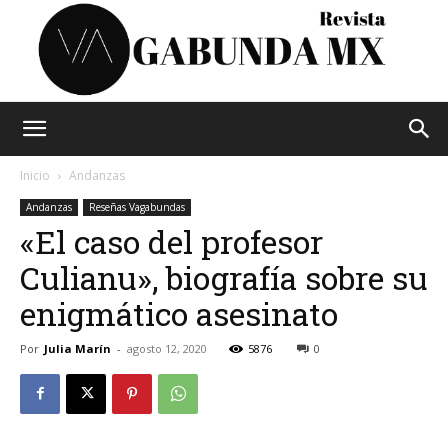
Vagabunda
Inicio
Andanzas
Andanzas
Reseñas Vagabundas
«El caso del profesor
Mx
Culianu», biografía sobre su
enigmático asesinato
Por
Julia Marín
-
agosto 12, 2020
5876
0