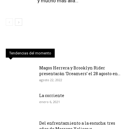
y mucho más allá…
Tendencias del momento
Magos Herrera y Brooklyn Rider
presentarán ‘Dreamers’ el 28 agosto en...
agosto 22, 2022
La corriente
enero 6, 2021
Del enfrentamiento a la escucha: tres
años de Morraps Xalisco y...