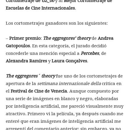
Cortometraje de
GZ_00
y al
Mejor Cortometraje de
Escuelas de Cine Internacionales
.
Los cortometrajes ganadores son los siguientes:
–
Primer premio
:
The eggregores’ theory
de
Andrea
Gatopoulos
. En esta categoría, el jurado decidió
concederle una mención especial a
Percebes
, de
Alexandra Ramires
y
Laura Gonçalves
.
The eggregores´ theory
fue uno de los cortometrajes de
apertura de la
settimana internazionale della
critica en
el
Festival de Cine de Venecia
. Aunque compuesto por
una serie de imágenes en blanco y negro, elaboradas
por inteligencia artificial, me pareció visualmente muy
atractivo. Primero vi la película, ya después cuando me
enteré que eran imágenes de inteligencia artificial me
arrepentí del comentario anterior; sin embargo, ya no