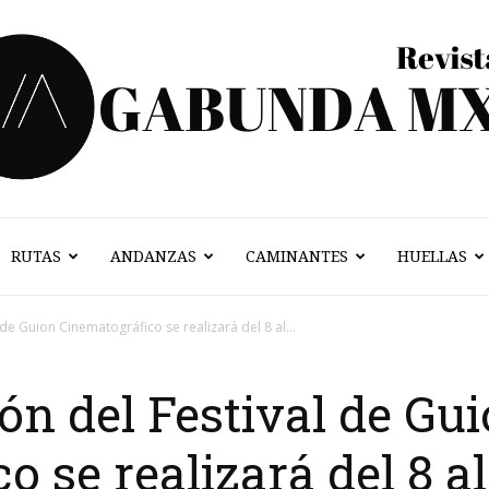
RUTAS
ANDANZAS
CAMINANTES
HUELLAS
Vagabunda
 de Guion Cinematográfico se realizará del 8 al...
ón del Festival de Gu
Mx
 se realizará del 8 al