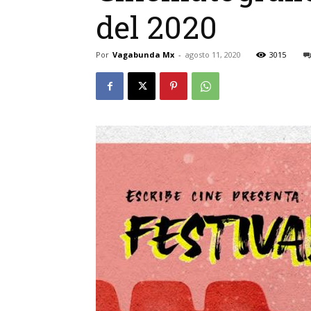
del 2020
Por
Vagabunda Mx
-
agosto 11, 2020
3015