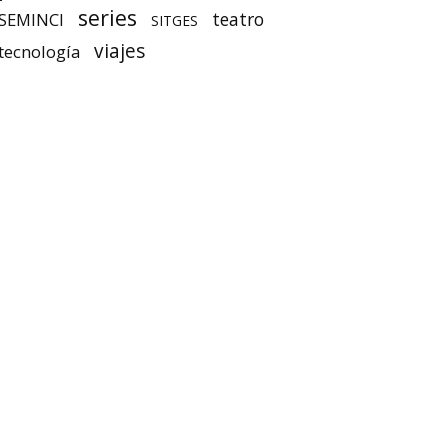
series
teatro
SEMINCI
SITGES
viajes
tecnología