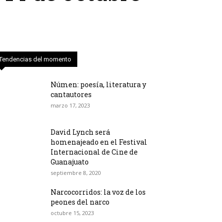
Tendencias del momento
Númen: poesía, literatura y
cantautores
marzo 17, 2023
David Lynch será
homenajeado en el Festival
Internacional de Cine de
Guanajuato
septiembre 8, 2020
Narcocorridos: la voz de los
peones del narco
octubre 15, 2023