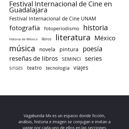
Festival Internacional de Cine en
Guadalajara
Festival Internacional de Cine UNAM
historia
fotografía
fotoperiodismo
literatura
México
libros
Historia de México
música
poesía
pintura
novela
reseñas de libros
series
SEMINCI
viajes
teatro
tecnología
SITGES
Vagabunda Mx es un espacio donde ficción,
análisis, historia e imagen se conjugan e invitan a
vagar por cada uno de ellos en las secciones