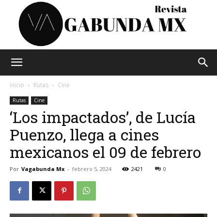
Vagabunda
Inicio
Rutas
Cine
Rutas
Cine
‘Los impactados’, de Lucía
Mx
Puenzo, llega a cines
mexicanos el 09 de febrero
Por
Vagabunda Mx
-
febrero 5, 2024
2421
0