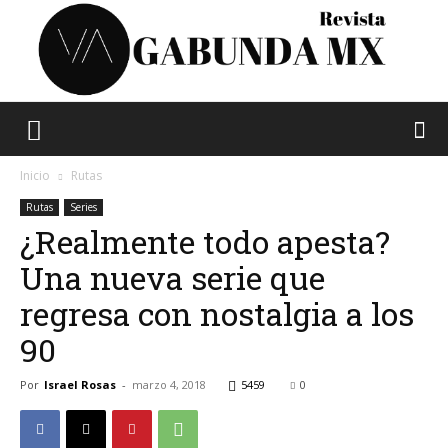
Vagabunda
Inicio
Rutas
Rutas
Series
¿Realmente todo apesta?
Mx
Una nueva serie que
regresa con nostalgia a los
90
Por
Israel Rosas
-
marzo 4, 2018
5459
0