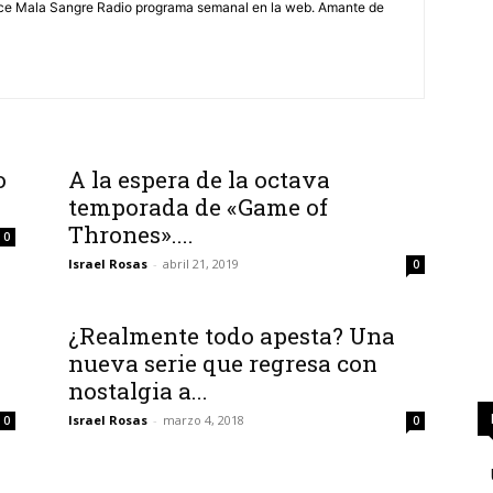
ce Mala Sangre Radio programa semanal en la web. Amante de
o
A la espera de la octava
temporada de «Game of
Thrones»....
0
Israel Rosas
-
abril 21, 2019
0
¿Realmente todo apesta? Una
nueva serie que regresa con
nostalgia a...
Israel Rosas
-
marzo 4, 2018
0
0