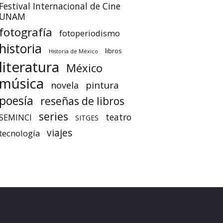
Festival Internacional de Cine
UNAM
fotografía
fotoperiodismo
historia
libros
Historia de México
literatura
México
música
pintura
novela
poesía
reseñas de libros
series
teatro
SEMINCI
SITGES
viajes
tecnología