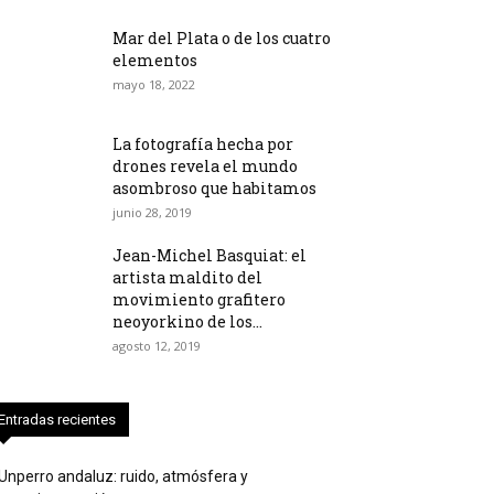
Mar del Plata o de los cuatro
elementos
mayo 18, 2022
La fotografía hecha por
drones revela el mundo
asombroso que habitamos
junio 28, 2019
Jean-Michel Basquiat: el
artista maldito del
movimiento grafitero
neoyorkino de los...
agosto 12, 2019
Entradas recientes
Unperro andaluz: ruido, atmósfera y