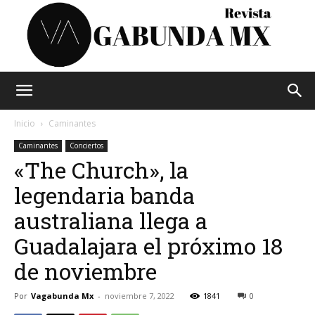
Vagabunda
Inicio
Caminantes
Caminantes
Conciertos
«The Church», la
Mx
legendaria banda
australiana llega a
Guadalajara el próximo 18
de noviembre
Por
Vagabunda Mx
-
noviembre 7, 2022
1841
0