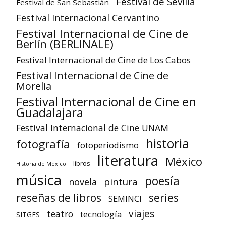
Festival de Sevilla
Festival de San Sebastián
Festival Internacional Cervantino
Festival Internacional de Cine de
Berlín (BERLINALE)
Festival Internacional de Cine de Los Cabos
Festival Internacional de Cine de
Morelia
Festival Internacional de Cine en
Guadalajara
Festival Internacional de Cine UNAM
historia
fotografía
fotoperiodismo
literatura
México
libros
Historia de México
música
poesía
pintura
novela
reseñas de libros
series
SEMINCI
viajes
teatro
tecnología
SITGES