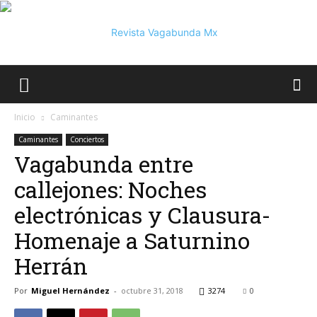
Vagabunda
Inicio
Caminantes
Caminantes
Conciertos
Vagabunda entre
Mx
callejones: Noches
electrónicas y Clausura-
Homenaje a Saturnino
Herrán
Por
Miguel Hernández
-
octubre 31, 2018
3274
0