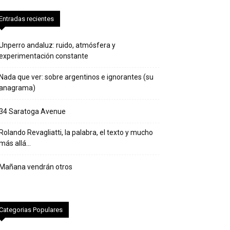
Entradas recientes
Unperro andaluz: ruido, atmósfera y
experimentación constante
Nada que ver: sobre argentinos e ignorantes (su
anagrama)
34 Saratoga Avenue
Rolando Revagliatti, la palabra, el texto y mucho
más allá…
Mañana vendrán otros
Categorias Populares