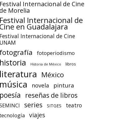
Festival Internacional de Cine
de Morelia
Festival Internacional de
Cine en Guadalajara
Festival Internacional de Cine
UNAM
fotografía
fotoperiodismo
historia
libros
Historia de México
literatura
México
música
pintura
novela
poesía
reseñas de libros
series
teatro
SEMINCI
SITGES
viajes
tecnología