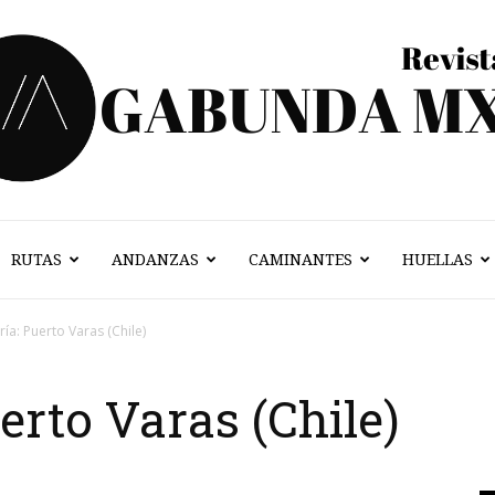
RUTAS
ANDANZAS
CAMINANTES
HUELLAS
Vagabunda
ía: Puerto Varas (Chile)
erto Varas (Chile)
Mx
0