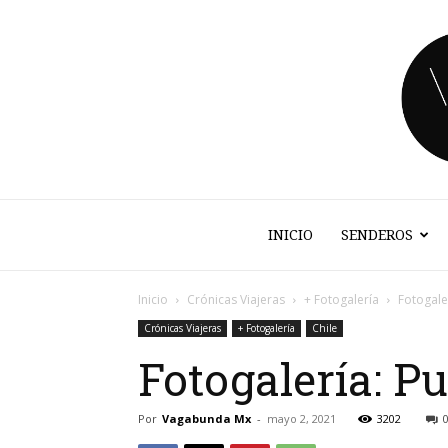
INICIO
SENDEROS
Inicio
Crónicas Viajeras
+ Fotogalería
Fotogaler
Crónicas Viajeras
+ Fotogalería
Chile
Fotogalería: Pu
Por
Vagabunda Mx
-
mayo 2, 2021
3202