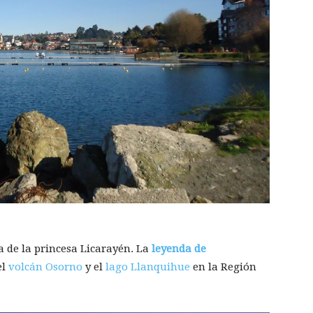
a de la princesa Licarayén. La
leyenda de
el
volcán Osorno
y el
lago Llanquihue
en la Región