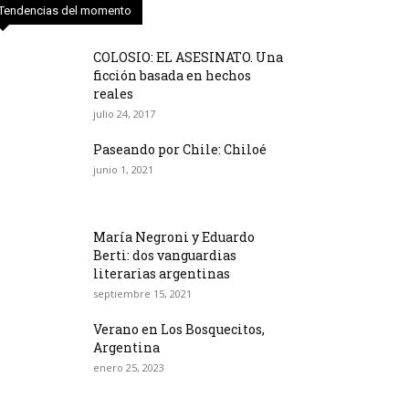
Tendencias del momento
COLOSIO: EL ASESINATO. Una
ficción basada en hechos
reales
julio 24, 2017
Paseando por Chile: Chiloé
junio 1, 2021
María Negroni y Eduardo
Berti: dos vanguardias
literarias argentinas
septiembre 15, 2021
Verano en Los Bosquecitos,
Argentina
enero 25, 2023