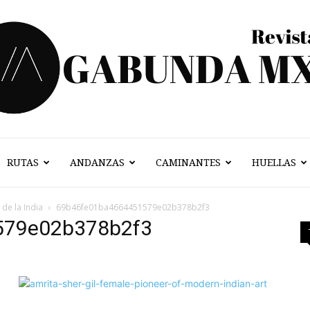
RUTAS
ANDANZAS
CAMINANTES
HUELLAS
Vagabunda
 de la India
69b46fe01ba4664451579e02b378b2f3
579e02b378b2f3
Mx