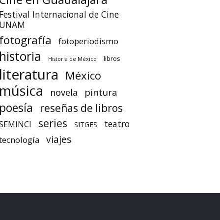
Festival Internacional de Cine
UNAM
fotografía
fotoperiodismo
historia
libros
Historia de México
literatura
México
música
pintura
novela
poesía
reseñas de libros
series
teatro
SEMINCI
SITGES
viajes
tecnología