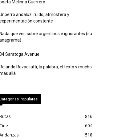
poeta Melinna Guerrero
Unperro andaluz: ruido, atmósfera y
experimentación constante
Nada que ver: sobre argentinos e ignorantes (su
anagrama)
34 Saratoga Avenue
Rolando Revagliatti, la palabra, el texto y mucho
más allá…
Categorias Populares
Rutas
816
Cine
604
Andanzas
518