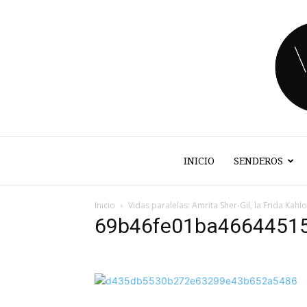
INICIO
SENDEROS
Inicio
Vidas paralelas: Amrita Sher-Gil, la Frida Kahlo
69b46fe01ba4664451