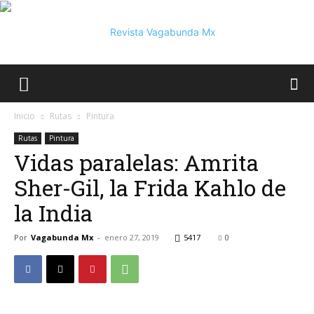
Vagabunda
Inicio
Rutas
Pintura
Rutas
Pintura
Vidas paralelas: Amrita
Mx
Sher-Gil, la Frida Kahlo de
la India
Por
Vagabunda Mx
-
enero 27, 2019
5417
0