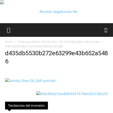
Vagabunda
Inicio
Vidas paralelas: Amrita Sher-Gil, la Frida Kahlo de la India
d435db5530b272e63299e43b652a5486
d435db5530b272e63299e43b652a548
Mx
6
Tendencias del momento