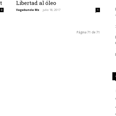
t
Libertad al óleo
Vagabunda Mx
-
julio 18, 2017
0
1
Página 71 de 71