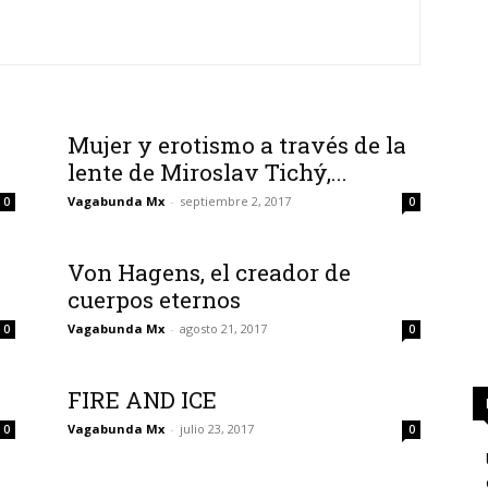
Mujer y erotismo a través de la
lente de Miroslav Tichý,...
Vagabunda Mx
-
septiembre 2, 2017
0
0
Von Hagens, el creador de
cuerpos eternos
Vagabunda Mx
-
agosto 21, 2017
0
0
FIRE AND ICE
Vagabunda Mx
-
julio 23, 2017
0
0