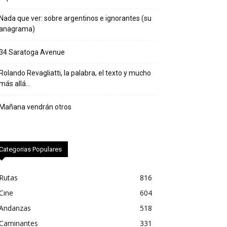
Nada que ver: sobre argentinos e ignorantes (su
anagrama)
34 Saratoga Avenue
Rolando Revagliatti, la palabra, el texto y mucho
más allá…
Mañana vendrán otros
Categorias Populares
Rutas
816
Cine
604
Andanzas
518
Caminantes
331