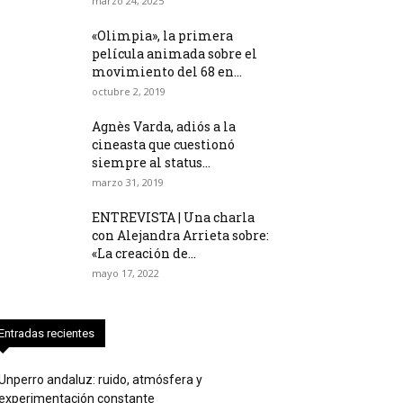
marzo 24, 2025
«Olimpia», la primera
película animada sobre el
movimiento del 68 en...
octubre 2, 2019
Agnès Varda, adiós a la
cineasta que cuestionó
siempre al status...
marzo 31, 2019
ENTREVISTA | Una charla
con Alejandra Arrieta sobre:
«La creación de...
mayo 17, 2022
Entradas recientes
Unperro andaluz: ruido, atmósfera y
experimentación constante