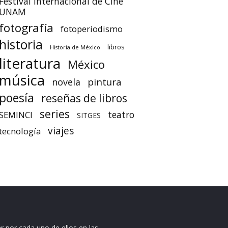
Festival Internacional de Cine
UNAM
fotografía
fotoperiodismo
historia
libros
Historia de México
literatura
México
música
pintura
novela
poesía
reseñas de libros
series
teatro
SEMINCI
SITGES
viajes
tecnología
r por cada uno de ellos en las