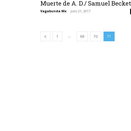
Muerte de A. D./ Samuel Becket
Vagabunda Mx
-
julio 21, 2017
...
1
69
70
71