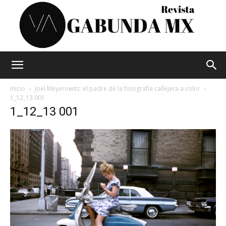
Vagabunda
Inicio
Joel Meyerowitz: el padre de la fotografía callejera a color
1_12_13 001
1_12_13 001
Mx