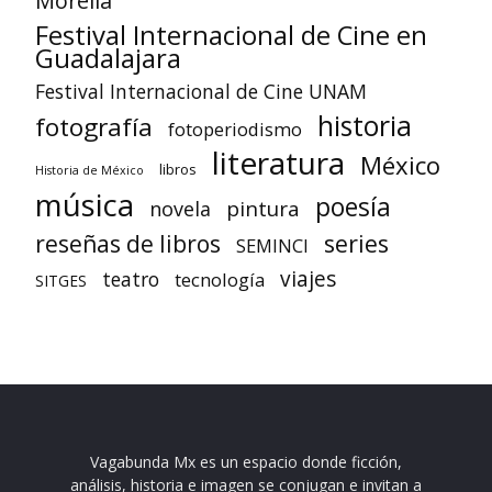
Morelia
Festival Internacional de Cine en
Guadalajara
Festival Internacional de Cine UNAM
historia
fotografía
fotoperiodismo
literatura
México
libros
Historia de México
música
poesía
pintura
novela
reseñas de libros
series
SEMINCI
viajes
teatro
tecnología
SITGES
Vagabunda Mx es un espacio donde ficción,
análisis, historia e imagen se conjugan e invitan a