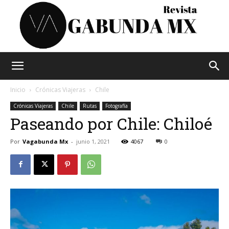
Vagabunda
Inicio
Crónicas Viajeras
Chile
Crónicas Viajeras
Chile
Rutas
Fotografía
Paseando por Chile: Chiloé
Mx
Por
Vagabunda Mx
-
junio 1, 2021
4067
0