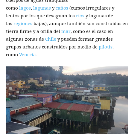
cuerpos de aguas tranquilas
como
lagos
,
lagunas
y
caños
(cursos irregulares y
lentos por los que desaguan los
ríos
y lagunas de
las
regiones
bajas), aunque también son construidas en
tierra firme y a orilla del
mar
, como es el caso en
algunas zonas de
Chile
y pueden formar grandes
grupos urbanos construidos por medio de
pilotis
,
como
Venecia
.