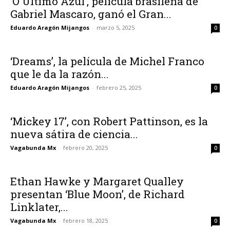
‘O Ultimo Azul’, película brasileña de
Gabriel Mascaro, ganó el Gran...
Eduardo Aragón Mijangos
-
marzo 5, 2025
0
‘Dreams’, la película de Michel Franco
que le da la razón...
Eduardo Aragón Mijangos
-
febrero 25, 2025
0
‘Mickey 17’, con Robert Pattinson, es la
nueva sátira de ciencia...
Vagabunda Mx
-
febrero 20, 2025
0
Ethan Hawke y Margaret Qualley
presentan ‘Blue Moon’, de Richard
Linklater,...
Vagabunda Mx
-
febrero 18, 2025
0