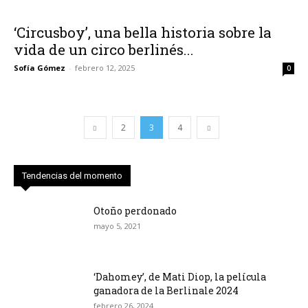
‘Circusboy’, una bella historia sobre la
vida de un circo berlinés...
Sofía Gómez
-
febrero 12, 2025
0
2
3
4
Tendencias del momento
Otoño perdonado
mayo 5, 2021
‘Dahomey’, de Mati Diop, la película
ganadora de la Berlinale 2024
febrero 26, 2024