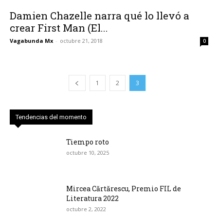
Damien Chazelle narra qué lo llevó a
crear First Man (El...
Vagabunda Mx
-
octubre 21, 2018
0
1
2
3
Tendencias del momento
Tiempo roto
octubre 10, 2025
Mircea Cărtărescu, Premio FIL de
Literatura 2022
octubre 2, 2022