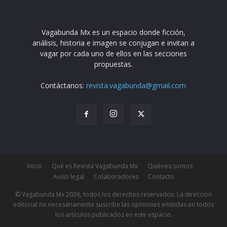
Vagabunda Mx es un espacio donde ficción,
análisis, historia e imagen se conjugan e invitan a
vagar por cada uno de ellos en las secciones
propuestas.
Contáctanos:
revista.vagabunda@gmail.com
Inicio
Qué es Revista Vagabunda Mx
Quiénes somos
Aviso legal
Colaboradores
Contacto
© Vagabunda Mx 2026, todos los derechos reservados. La dirección
editorial no necesariamente suscribe las opiniones emitidas en todos
los artículos publicados en este espacio.