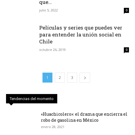
que...
julio 5, 2022
0
Películas y series que puedes ver
para entender la unión social en
Chile
octubre 26, 2019
0
1
2
3
Tendencias del momento
«Huachicolero»: el drama que encierra el
robo de gasolina en México
enero 28, 2021