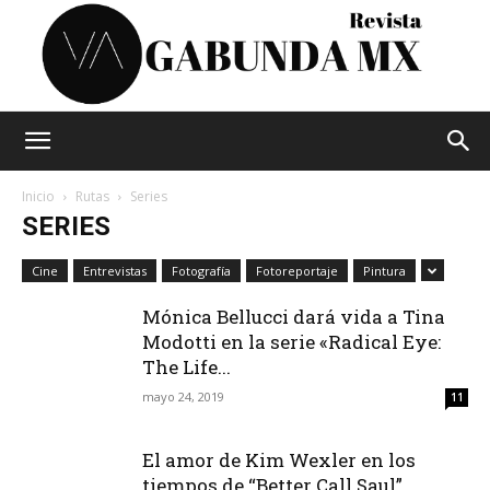
Vagabunda
Inicio
Rutas
Series
SERIES
Mx
Cine
Entrevistas
Fotografía
Fotoreportaje
Pintura
Mónica Bellucci dará vida a Tina
Modotti en la serie «Radical Eye:
The Life...
mayo 24, 2019
11
El amor de Kim Wexler en los
tiempos de “Better Call Saul”