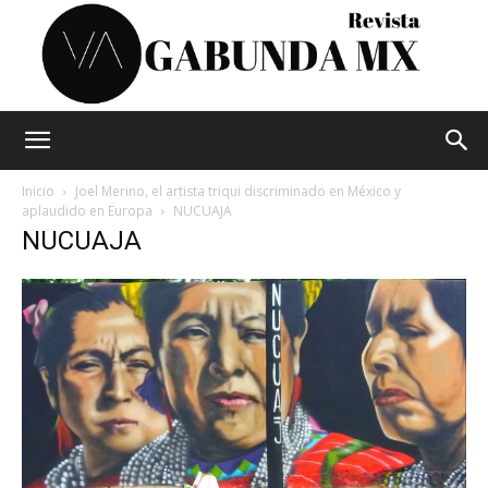
Vagabunda
Inicio
Joel Merino, el artista triqui discriminado en México y
aplaudido en Europa
NUCUAJA
NUCUAJA
Mx