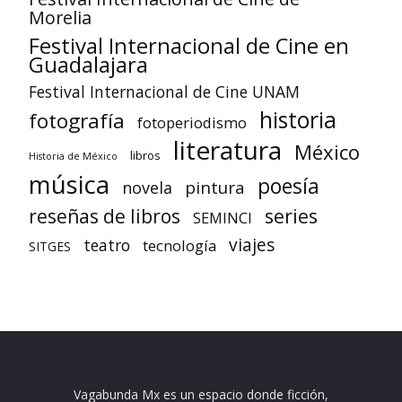
Morelia
Festival Internacional de Cine en
Guadalajara
Festival Internacional de Cine UNAM
historia
fotografía
fotoperiodismo
literatura
México
libros
Historia de México
música
poesía
pintura
novela
reseñas de libros
series
SEMINCI
viajes
teatro
tecnología
SITGES
Vagabunda Mx es un espacio donde ficción,