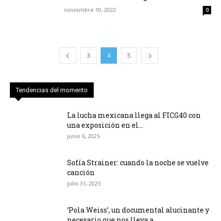
noviembre 10, 2022
0
3
4
5
Tendencias del momento
La lucha mexicana llega al FICG40 con
una exposición en el...
junio 6, 2025
Sofía Strainer: cuando la noche se vuelve
canción
julio 31, 2025
‘Pola Weiss’, un documental alucinante y
necesario que nos lleva a...