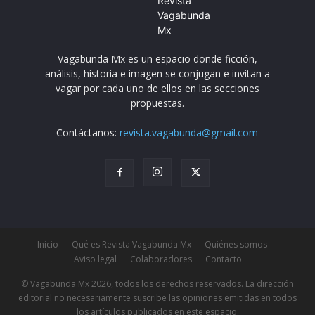
Vagabunda Mx es un espacio donde ficción,
análisis, historia e imagen se conjugan e invitan a
vagar por cada uno de ellos en las secciones
propuestas.
Contáctanos:
revista.vagabunda@gmail.com
Inicio
Qué es Revista Vagabunda Mx
Quiénes somos
Aviso legal
Colaboradores
Contacto
© Vagabunda Mx 2026, todos los derechos reservados. La dirección
editorial no necesariamente suscribe las opiniones emitidas en todos
los artículos publicados en este espacio.