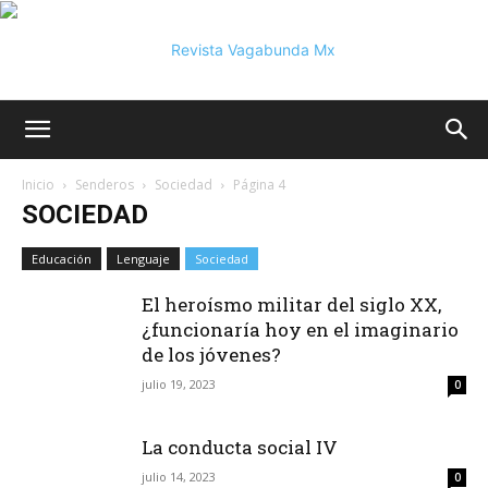
Vagabunda
Inicio
Senderos
Sociedad
Página 4
SOCIEDAD
Mx
Educación
Lenguaje
Sociedad
El heroísmo militar del siglo XX,
¿funcionaría hoy en el imaginario
de los jóvenes?
julio 19, 2023
0
La conducta social IV
julio 14, 2023
0