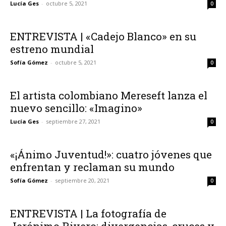
Lucía Ges
-
octubre 5, 2021
0
ENTREVISTA | «Cadejo Blanco» en su
estreno mundial
Sofía Gómez
-
octubre 5, 2021
0
El artista colombiano Mereseft lanza el
nuevo sencillo: «Imagino»
Lucía Ges
-
septiembre 27, 2021
0
«¡Ánimo Juventud!»: cuatro jóvenes que
enfrentan y reclaman su mundo
Sofía Gómez
-
septiembre 20, 2021
0
ENTREVISTA | La fotografía de
Jerónimo Rivero: divergencias, cruces y