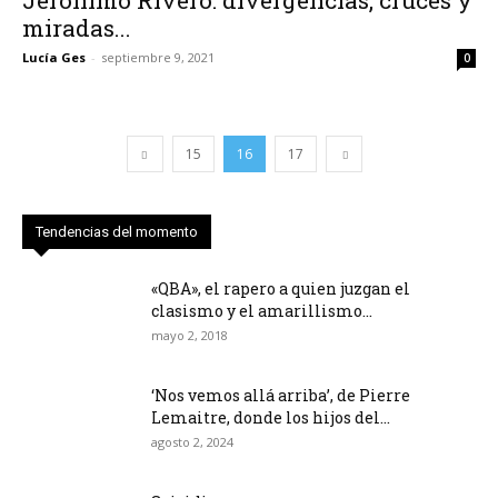
miradas...
Lucía Ges
-
septiembre 9, 2021
0
15
16
17
Tendencias del momento
«QBA», el rapero a quien juzgan el
clasismo y el amarillismo...
mayo 2, 2018
‘Nos vemos allá arriba’, de Pierre
Lemaitre, donde los hijos del...
agosto 2, 2024