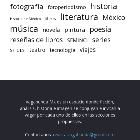
historia
fotografía
fotoperiodismo
literatura
México
libros
Historia de México
música
poesía
pintura
novela
reseñas de libros
series
SEMINCI
viajes
teatro
tecnología
SITGES
Vagabunda Mx es un espacio donde ficción,
análisis, historia e imagen se conjugan e invitan a
vagar por cada uno de ellos en las secciones
propuestas.
Contáctanos:
revista.vagabunda@gmail.com