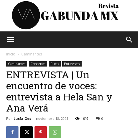
Vagabunda
Inicio
Caminantes
Caminantes
Conciertos
Rutas
Entrevistas
ENTREVISTA | Un
Mx
encuentro de voces:
entrevista a Hela San y
Ana Verá
Por
Lucía Ges
-
noviembre 18, 2021
1619
0