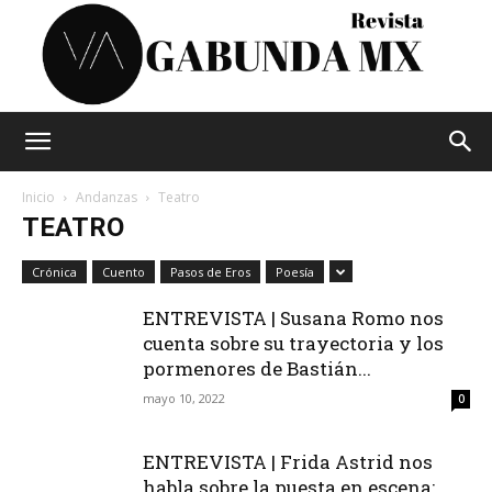
Vagabunda
Inicio
Andanzas
Teatro
TEATRO
Mx
Crónica
Cuento
Pasos de Eros
Poesía
ENTREVISTA | Susana Romo nos
cuenta sobre su trayectoria y los
pormenores de Bastián...
mayo 10, 2022
0
ENTREVISTA | Frida Astrid nos
habla sobre la puesta en escena: