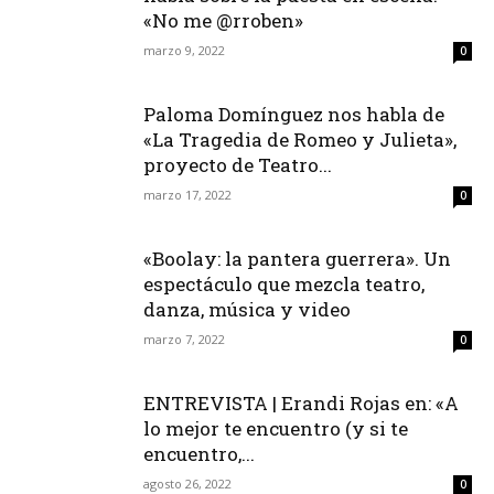
«No me @rroben»
marzo 9, 2022
0
Paloma Domínguez nos habla de
«La Tragedia de Romeo y Julieta»,
proyecto de Teatro...
marzo 17, 2022
0
«Boolay: la pantera guerrera». Un
espectáculo que mezcla teatro,
danza, música y video
marzo 7, 2022
0
ENTREVISTA | Erandi Rojas en: «A
lo mejor te encuentro (y si te
encuentro,...
agosto 26, 2022
0