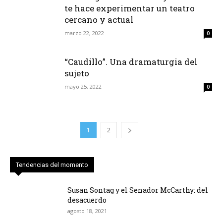
te hace experimentar un teatro
cercano y actual
marzo 22, 2022
0
“Caudillo”. Una dramaturgia del
sujeto
mayo 25, 2022
0
1
2
Tendencias del momento
Susan Sontag y el Senador McCarthy: del
desacuerdo
agosto 18, 2021