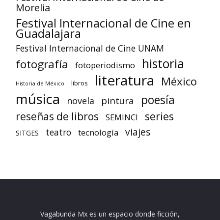
Morelia
Festival Internacional de Cine en
Guadalajara
Festival Internacional de Cine UNAM
historia
fotografía
fotoperiodismo
literatura
México
libros
Historia de México
música
poesía
pintura
novela
reseñas de libros
series
SEMINCI
viajes
teatro
tecnología
SITGES
Vagabunda Mx es un espacio donde ficción,