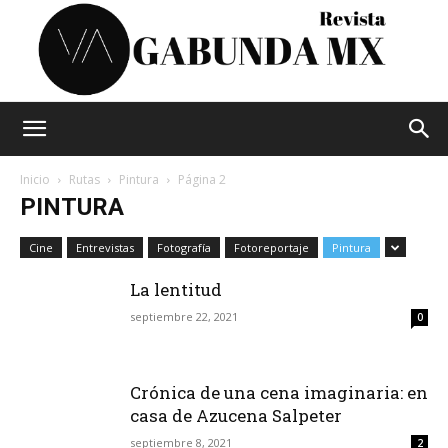
Vagabunda
Inicio
Rutas
Pintura
Página 2
PINTURA
Mx
Cine
Entrevistas
Fotografía
Fotoreportaje
Pintura
La lentitud
septiembre 22, 2021
0
Crónica de una cena imaginaria: en
casa de Azucena Salpeter
septiembre 8, 2021
2