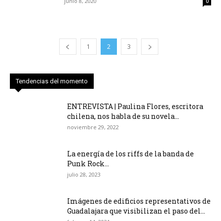
junio 8, 2020
0
1
2
3
Tendencias del momento
ENTREVISTA | Paulina Flores, escritora
chilena, nos habla de su novela...
noviembre 29, 2022
La energía de los riffs de la banda de
Punk Rock...
julio 28, 2023
Imágenes de edificios representativos de
Guadalajara que visibilizan el paso del...