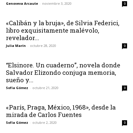
Genoveva Arcaute
-
noviembre 3, 2020
0
«Calibán y la bruja», de Silvia Federici,
libro exquisitamente malévolo,
revelador...
Julia Marín
-
octubre 28, 2020
0
“Elsinore. Un cuaderno”, novela donde
Salvador Elizondo conjuga memoria,
sueño y...
Sofía Gómez
-
octubre 21, 2020
0
«París, Praga, México, 1968», desde la
mirada de Carlos Fuentes
Sofía Gómez
-
octubre 2, 2020
0