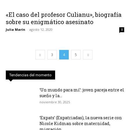
«El caso del profesor Culianu», biografía
sobre su enigmático asesinato
Julia Marín
-
agosto 12, 2020
0
3
4
5
Tendencias del momento
‘Un mundo para mí’: joven pareja entre el
sueño y la...
noviembre 30, 2025
‘Expats’ (Expatriadas), la nueva serie con
Nicole Kidman sobre maternidad,
migración...