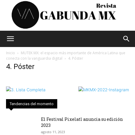
Vagabunda
Inicio
MUTEK MX: el espacio más importante de América Latina que
conecta con la vanguardia digital
4. Póster
4. Póster
Mx
Tendencias del momento
El Festival Pixelatl anuncia su edición
2023
agosto 11, 2023