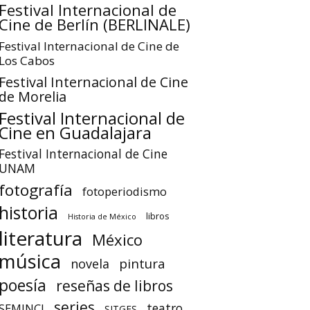
Festival Internacional de
Cine de Berlín (BERLINALE)
Festival Internacional de Cine de
Los Cabos
Festival Internacional de Cine
de Morelia
Festival Internacional de
Cine en Guadalajara
Festival Internacional de Cine
UNAM
fotografía
fotoperiodismo
historia
libros
Historia de México
literatura
México
música
pintura
novela
poesía
reseñas de libros
series
teatro
SEMINCI
SITGES