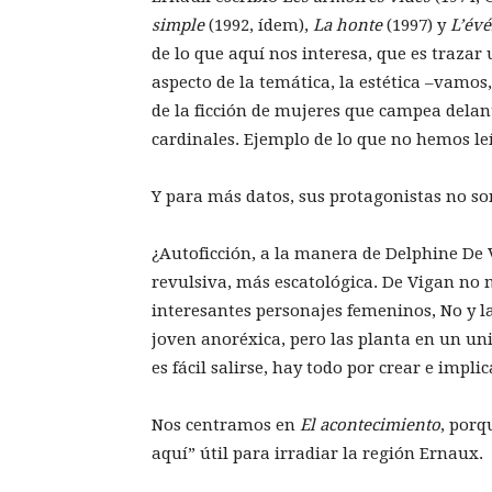
simple
(1992, ídem),
La honte
(1997) y
L’év
de lo que aquí nos interesa, que es trazar
aspecto de la temática, la estética –vamos
de la ficción de mujeres que campea delant
cardinales. Ejemplo de lo que no hemos le
Y para más datos, sus protagonistas no son
¿Autoficción, a la manera de Delphine De V
revulsiva, más escatológica. De Vigan no
interesantes personajes femeninos, No y l
joven anoréxica, pero las planta en un uni
es fácil salirse, hay todo por crear e impli
Nos centramos en
El acontecimiento
, porq
aquí” útil para irradiar la región Ernaux.