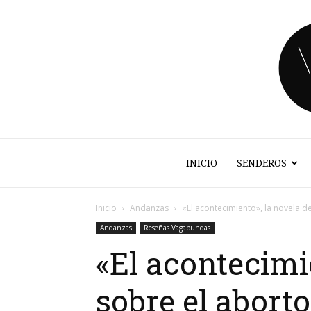
INICIO
SENDEROS
Inicio
Andanzas
«El acontecimiento», la novela d
Andanzas
Reseñas Vagabundas
«El acontecimi
sobre el abort