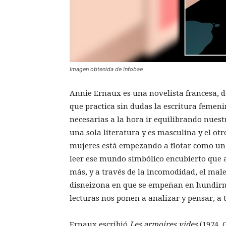
Imagen obtenida de Infobae
Annie Ernaux es una novelista francesa, 
que practica sin dudas la escritura femeni
necesarias a la hora ir equilibrando nues
una sola literatura y es masculina y el otro
mujeres está empezando a flotar como un c
leer ese mundo simbólico encubierto que a
más, y a través de la incomodidad, el mal
disneizona en que se empeñan en hundirnos
lecturas nos ponen a analizar y pensar, a
Ernaux escribió
Les armoires vides
(1974, 