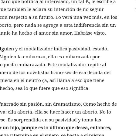
ro que notifica al interesado, un tal P., le escribe a
ue también le aclara su intención de no seguir
con respecto a su futuro. Lo verá una vez más, en los
orto, pero nada se agrega a esta indiferencia sin un
Annie ha hecho el amor sin amor. Habráse visto.
lguien
y el modalizador indica pasividad, estado,
. Alguien la embaraza, ella es embarazada por
la queda embarazada. Este modalizador repite al
anera de los novelistas franceses de esa década del
queda en el neutro ça, así llama a eso que tiene
echo, sea lo que fuere que eso significa.
/narrado sin pasión, sin dramatismo. Como hecho de
va: ella aborta, ella se hace hacer un aborto. No lo
se. Es sorprendida en su pasividad y toma las
r un hijo, porque es lo último que desea, entonces,
enza y termina en el sujeto, se basta a sí misma.