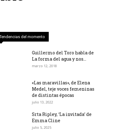
Tendencias del momento
Guillermo del Toro habla de
La forma del agua y nos...
marzo 12, 2018
«Las maravillas», de Elena
Medel, teje voces femeninas
de distintas épocas
julio 13, 2022
Srta Ripley, ‘La invitada’ de
Emma Cline
julio 5, 2025