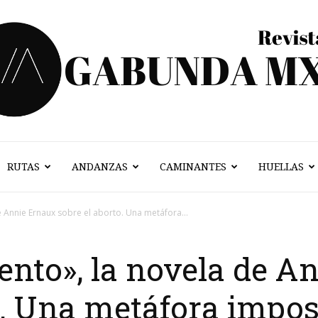
RUTAS
ANDANZAS
CAMINANTES
HUELLAS
Vagabunda
e Annie Ernaux sobre el aborto. Una metáfora...
ento», la novela de A
Mx
o. Una metáfora impos