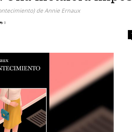
ontecimiento) de Annie Ernaux
0