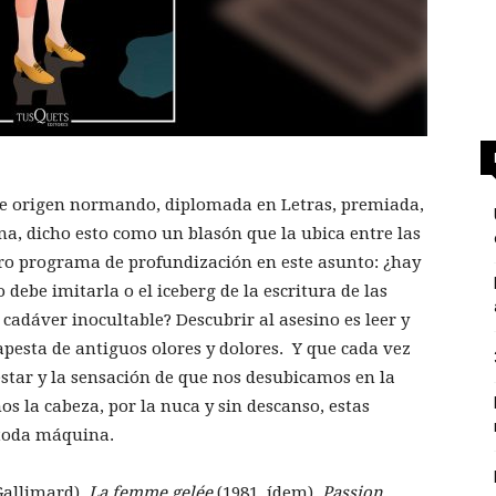
de origen normando, diplomada en Letras, premiada,
na, dicho esto como un blasón que la ubica entre las
tro programa de profundización en este asunto: ¿hay
 debe imitarla o el iceberg de la escritura de las
adáver inocultable? Descubrir al asesino es leer y
pesta de antiguos olores y dolores. Y que cada vez
estar y la sensación de que nos desubicamos en la
 la cabeza, por la nuca y sin descanso, estas
 toda máquina.
Gallimard),
La femme gelée
(1981, ídem),
Passion