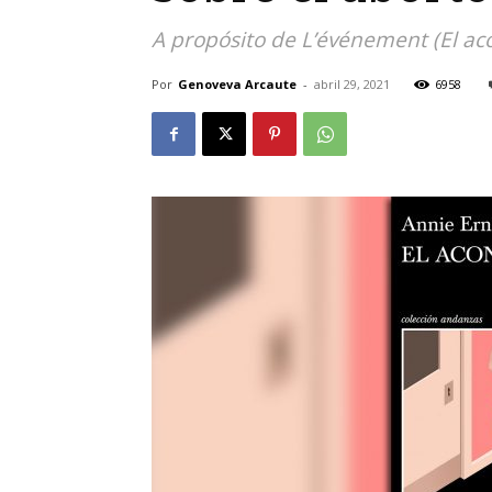
A propósito de L’événement (El ac
Por
Genoveva Arcaute
-
abril 29, 2021
6958