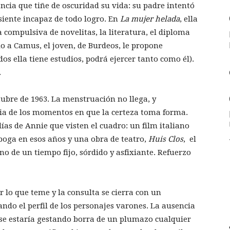
ncia que tiñe de oscuridad su vida: su padre intentó
 siente incapaz de todo logro. En
La mujer helada
, ella
ra compulsiva de novelitas, la literatura, el diploma
do a Camus, el joven, de Burdeos, le propone
os ella tiene estudios, podrá ejercer tanto como él).
.
ubre de 1963. La menstruación no llega, y
ia de los momentos en que la certeza toma forma.
días de Annie que visten el cuadro: un film italiano
n boga en esos años y una obra de teatro,
Huis Clos
, el
no de un tiempo fijo, sórdido y asfixiante. Refuerzo
 lo que teme y la consulta se cierra con un
do el perfil de los personajes varones. La ausencia
e se estaría gestando borra de un plumazo cualquier