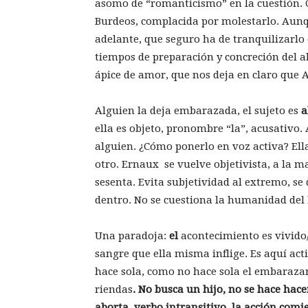
asomo de “romanticismo” en la cuestión. Cla
Burdeos, complacida por molestarlo. Aunq
adelante, que seguro ha de tranquilizarlo 
tiempos de preparación y concreción del ab
ápice de amor, que nos deja en claro que 
Alguien la deja embarazada, el sujeto es
a
ella es objeto, pronombre “la”, acusativo
alguien. ¿Cómo ponerlo en voz activa? El
otro. Ernaux se vuelve objetivista, a la m
sesenta. Evita subjetividad al extremo, se 
dentro. No se cuestiona la humanidad del h
Una paradoja:
el
acontecimiento es vivido
sangre que ella misma inflige. Es aquí acti
hace sola, como no hace sola el embarazar
riendas
. No busca un hijo, no se hace hace
aborta, verbo intransitivo, la acción comi