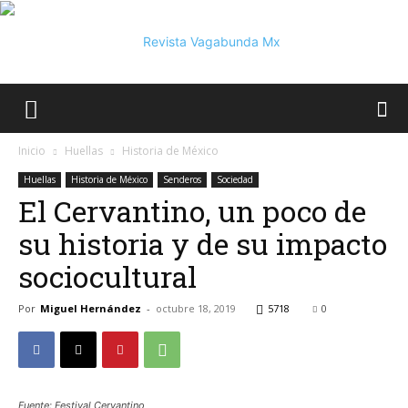
Vagabunda
Inicio
Huellas
Historia de México
Huellas
Historia de México
Senderos
Sociedad
El Cervantino, un poco de
Mx
su historia y de su impacto
sociocultural
Por
Miguel Hernández
-
octubre 18, 2019
5718
0
Fuente: Festival Cervantino