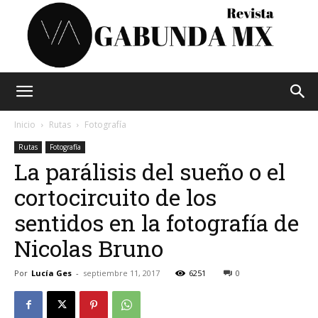
Vagabunda
Inicio
Rutas
Fotografía
Rutas
Fotografía
La parálisis del sueño o el
Mx
cortocircuito de los
sentidos en la fotografía de
Nicolas Bruno
Por
Lucía Ges
-
septiembre 11, 2017
6251
0