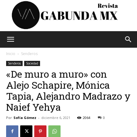
Vagabunda
Inicio
Senderos
Senderos
Sociedad
«De muro a muro» con
Mx
Alejo Schapire, Mónica
Tapia, Alejandro Madrazo y
Naief Yehya
Por
Sofía Gómez
-
diciembre 6, 2021
2064
0