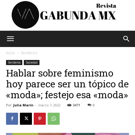
Vagabunda
Inicio
Senderos
Senderos
Sociedad
Hablar sobre feminismo
Mx
hoy parece ser un tópico de
«moda»; festejo esa «moda»
Por
Julia Marín
-
marzo 7, 2022
3471
0