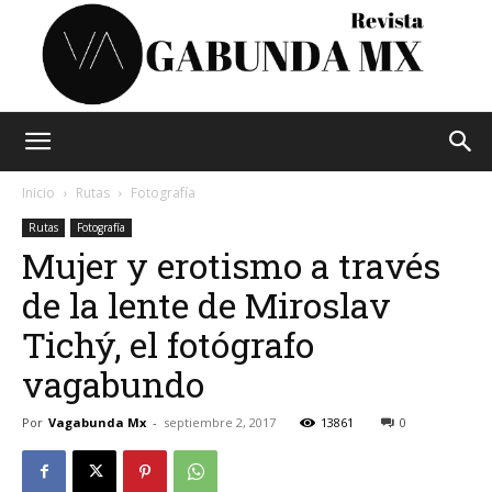
Vagabunda
Inicio
Rutas
Fotografía
Rutas
Fotografía
Mujer y erotismo a través
Mx
de la lente de Miroslav
Tichý, el fotógrafo
vagabundo
Por
Vagabunda Mx
-
septiembre 2, 2017
13861
0