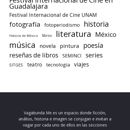
Guadalajara
Festival Internacional de Cine UNAM
historia
fotografía
fotoperiodismo
literatura
México
libros
Historia de México
música
poesía
pintura
novela
reseñas de libros
series
SEMINCI
viajes
teatro
tecnología
SITGES
Vagabunda Mx es un espacio donde ficción,
análisis, historia e imagen se conjugan e invitan a
vagar por cada uno de ellos en las secciones