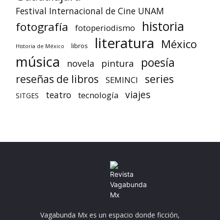
Festival Internacional de Cine UNAM
historia
fotografía
fotoperiodismo
literatura
México
libros
Historia de México
música
poesía
pintura
novela
reseñas de libros
series
SEMINCI
viajes
teatro
tecnología
SITGES
Vagabunda Mx es un espacio donde ficción,