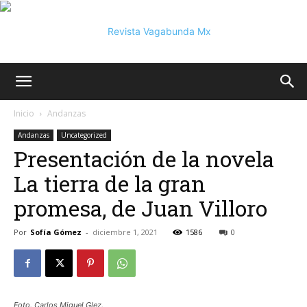
Vagabunda
Inicio
Andanzas
Andanzas
Uncategorized
Presentación de la novela
Mx
La tierra de la gran
promesa, de Juan Villoro
Por
Sofía Gómez
-
diciembre 1, 2021
1586
0
Foto. Carlos Miguel Glez.