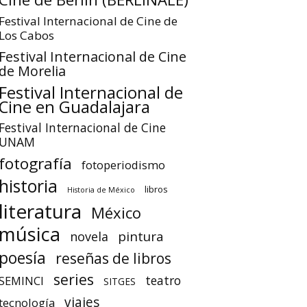
Festival Internacional de Cine de
Los Cabos
Festival Internacional de Cine
de Morelia
Festival Internacional de
Cine en Guadalajara
Festival Internacional de Cine
UNAM
fotografía
fotoperiodismo
historia
libros
Historia de México
literatura
México
música
pintura
novela
poesía
reseñas de libros
series
teatro
SEMINCI
SITGES
viajes
tecnología