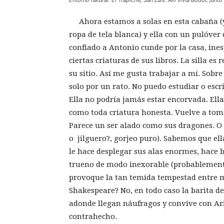
Entorno natural. El Trapiche, San Luis. Allí vivía Bodoc junto
Ahora estamos a solas en esta cabaña (yo:
ropa de tela blanca) y ella con un pulóver 
confiado a Antonio cunde por la casa, ines
ciertas criaturas de sus libros. La silla es
su sitio. Así me gusta trabajar a mí. Sobre 
solo por un rato. No puedo estudiar o escr
Ella no podría jamás estar encorvada. Ella 
como toda criatura honesta. Vuelve a tomar
Parece un ser alado como sus dragones. O
o jilguero?, gorjeo puro). Sabemos que ella
le hace desplegar sus alas enormes, hace 
trueno de modo inexorable (probablemente 
provoque la tan temida tempestad entre m
Shakespeare? No, en todo caso la barita de
adonde llegan náufragos y convive con Ari
contrahecho.