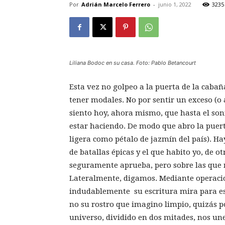
Por
Adrián Marcelo Ferrero
-
junio 1, 2022
3235
Liliana Bodoc en su casa. Foto: Pablo Betancourt
Esta vez no golpeo a la puerta de la caba
tener modales. No por sentir un exceso (o
siento hoy, ahora mismo, que hasta el son
estar haciendo. De modo que abro la puer
ligera como pétalo de jazmín del país). Ha
de batallas épicas y el que habito yo, de ot
seguramente aprueba, pero sobre las que n
Lateralmente, digamos. Mediante operacio
indudablemente su escritura mira para est
no su rostro que imagino limpio, quizás po
universo, dividido en dos mitades, nos une