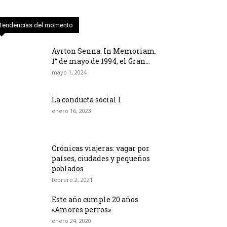
Tendencias del momento
Ayrton Senna: In Memoriam.
1° de mayo de 1994, el Gran...
mayo 1, 2024
La conducta social I
enero 16, 2023
Crónicas viajeras: vagar por
países, ciudades y pequeños
poblados
febrero 2, 2021
Este año cumple 20 años
«Amores perros»
enero 24, 2020