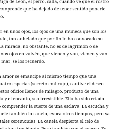
iga de León, el perro, calla, cuando ve que el rostro
comprende que ha dejado de tener sentido ponerle
o.
 en unos ojos, los ojos de una muñeca que son los
lado, tan anhelado que por fin lo ha convocado su
. La mirada, no obstante, no es de lagrimón o de
unos ojos en vaivén, que vienen y van, vienen y van.
 mar, se los recuerdo.
 amor se emancipe al mismo tiempo que una
cuatro especias (secreto embrujo), cautive el deseo
tos oficios llenos de milagro, producto de una
 y el encanto, sea irresistible. Ella ha sido criada
o comprender la suerte de una esclava. La escucha y
uele también la canela, evoca otros tiempos, pero ya
tales ceremonias. La canela despierta el celo de
el alma trepidante. Pero también con el cuerpo. Es