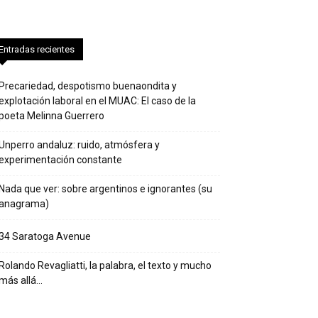
Entradas recientes
Precariedad, despotismo buenaondita y
explotación laboral en el MUAC: El caso de la
poeta Melinna Guerrero
Unperro andaluz: ruido, atmósfera y
experimentación constante
Nada que ver: sobre argentinos e ignorantes (su
anagrama)
34 Saratoga Avenue
Rolando Revagliatti, la palabra, el texto y mucho
más allá…