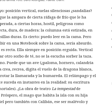
 a su familia. Foto: Delfo Rodriguez. Fuente: Clarín.
 posición vertical, suelas silenciosas ¿sandalias?
que la ampara de cierta ráfaga de frío que le ha
perada, a ciertas horas, hostil, peligrosa como
 recta, dura, de madera: la columna está estirada, en
sillas duras. Es cierto: puedo leer en la cama. Pero
ibir en una Notebook sobre la cama, sería absurdo.
es recta. Ella siempre en posición erguida. Vertical
 otro sorbo de té, no se la escucha sorber la taza.
 no. Puede que un ave (¿paloma, hornero, calandria
 crea, recrea, digita el vuelo de la dragona blanca,
brotar la llamarada y la humareda. El relámpago y el
suceda en instantes en la realidad: su escritura
ortales). ¿La obra de teatro
La tempestad
de
 Próspero, el mago que habita la isla con su hija
el pero también con Calibán, ese ser malévolo y