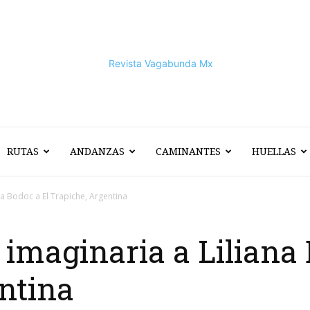
RUTAS
ANDANZAS
CAMINANTES
HUELLAS
Vagabunda
na Bodoc a El Trapiche, Argentina
 imaginaria a Liliana 
Mx
ntina