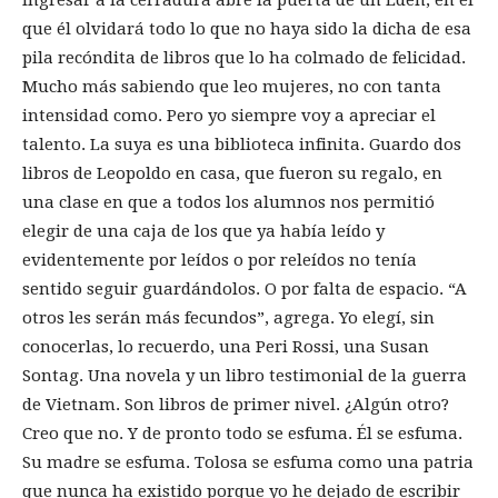
ingresar a la cerradura abre la puerta de un Edén, en el
que él olvidará todo lo que no haya sido la dicha de esa
pila recóndita de libros que lo ha colmado de felicidad.
Mucho más sabiendo que leo mujeres, no con tanta
intensidad como. Pero yo siempre voy a apreciar el
talento. La suya es una biblioteca infinita. Guardo dos
libros de Leopoldo en casa, que fueron su regalo, en
una clase en que a todos los alumnos nos permitió
elegir de una caja de los que ya había leído y
evidentemente por leídos o por releídos no tenía
sentido seguir guardándolos. O por falta de espacio. “A
otros les serán más fecundos”, agrega. Yo elegí, sin
conocerlas, lo recuerdo, una Peri Rossi, una Susan
Sontag. Una novela y un libro testimonial de la guerra
de Vietnam. Son libros de primer nivel. ¿Algún otro?
Creo que no. Y de pronto todo se esfuma. Él se esfuma.
Su madre se esfuma. Tolosa se esfuma como una patria
que nunca ha existido porque yo he dejado de escribir