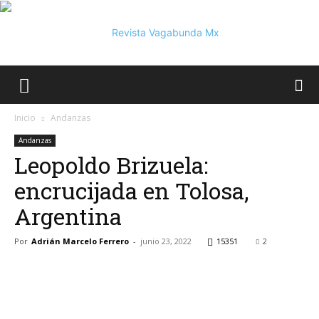
Vagabunda
Inicio
Andanzas
Andanzas
Leopoldo Brizuela:
Mx
encrucijada en Tolosa,
Argentina
Por
Adrián Marcelo Ferrero
-
junio 23, 2022
15351
2