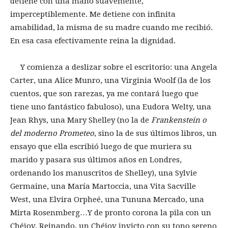
detiene con una mano suavemente,
imperceptiblemente. Me detiene con infinita
amabilidad, la misma de su madre cuando me recibió.
En esa casa efectivamente reina la dignidad.
Y comienza a deslizar sobre el escritorio: una Angela
Carter, una Alice Munro, una Virginia Woolf (la de los
cuentos, que son rarezas, ya me contará luego que
tiene uno fantástico fabuloso), una Eudora Welty, una
Jean Rhys, una Mary Shelley (no la de
Frankenstein o
del moderno Prometeo
, sino la de sus últimos libros, un
ensayo que ella escribió luego de que muriera su
marido y pasara sus últimos años en Londres,
ordenando los manuscritos de Shelley), una Sylvie
Germaine, una María Martoccia, una Vita Sacville
West, una Elvira Orpheé, una Tununa Mercado, una
Mirta Rosenmberg…Y de pronto corona la pila con un
Chéjov. Reinando, un Chéjov invicto con su tono sereno